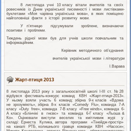
8 листопада учні 10 класу вітали вчителів та своїх
ровесників із Днем української писемності і мови листівками-
буклетами «Моя чарівна українська мова», в яких поміщено
найголовніші факти з історії розвитку мови.
У п’ятницю підсумували зроблене, визначаючи
позитиви і проблеми.
Тиждень рідної мови був для учнів школи повчальним та
інформаційним.
Керівник методичного об’єднання
вчителів української мови і літератури
І.Варава
Жарт-птиця 2013
8 листопада 2013 року з загальноосвітній школі І-ІІІ ст. №28
відбувся фестиваль-конкурс команд КВН «Жарт-птиця-2013».
У ньому взяли участь 6 команд: збірна 9-х класів «Вдома
не зрозуміють», збірна 8-х класів «Comedy Flu», команда 7-А
класу «Duty free», команда 7-В класу «Free winds», команда 6-
А класу «Блінчікі в гнєвє» та команда 6-Г класу «Льоша &
Ко». Оцінювали виступи веселих та кмітливиж журі у
складі: Ернеста Кулика, автора програми «Тінейдж-простір»
на каналі РТБ, колишнього гравця команди КВН «Насоси»;
Микити Кондратюка, артиста Рівненського облмуздрамтеатру;