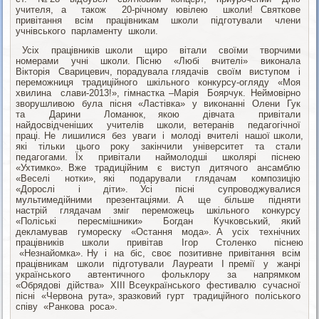
учителя, а також 20-річному ювілею школи! Святкове
привітання всім працівникам школи підготували члени
учнівського парламенту школи.
Усіх працівників школи щиро вітали своїми творчими
номерами учні школи. Пісню «Любі вчителі» виконала
Вікторія Сварицевич, порадувала глядачів своїм виступом і
переможниця традиційного шкільного конкурсу-огляду «Моя
хвилина слави-2013!», гімнастка –Марія Боярчук. Неймовірно
зворушливою була пісня «Ластівка» у виконанні Олени Гук
та Дарини Ломанюк, якою дівчата привітали
найдосвідченіших учителів школи, ветеранів педагогічної
праці. Не лишилися без уваги і молоді вчителі нашої школи,
які тільки цього року закінчили університет та стали
педагогами. Їх привітали наймолодші школярі піснею
«Ухтимко». Вже традиційним є виступ дитячого ансамблю
«Веселі нотки», які подарували глядачам композицію
«Дорослі і діти». Усі пісні супроводжувалися
мультимедійними презентаціями. А ще більше підняти
настрій глядачам зміг переможець шкільного конкурсу
«Поліські пересмішники» Богдан Кучковський, який
декламував гумореску «Остання мода». А усіх технічних
працівників школи привітав Ігор Столенко піснею
«Незнайомка». Ну і на біс, своє позитивне привітання всім
працівникам школи підготували Лауреати І премії у жанрі
українського автентичного фольклору за напрямком
«Обрядові дійства» ХІІІ Всеукраїнського фестивалю сучасної
пісні «Червона рута», зразковий гурт традиційного поліського
співу «Ранкова роса».