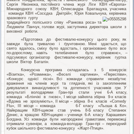
Сергія Ніконюка, постійного члена журі Ліги КВН «Європа»
Міжнародного союзу КВН; Олександра Братащука, учасника
команди КВН «Сосєдка Дмітрій»; Юрія Ковальчука, керівника
зразкового гурту
традиційного поліського співу «Ранкова роса» та
Людмили Панчук, голови журі, заступника директора школи з
виховної роботи.
«Підготовка до фестивалю-конкурсу цього року, як
завжди була тривалою і ґрунтовною. Мені здається, що
свято вдалось, сміху було вдосталь, і організовано було все
по-дорослому, навіть телебачення було справжнє», –
підсумовує організатор фестивалю-конкурсу, керівник гуртка
школи Віктор Баталін.
Конкурсна програма складалась з 5 конкурсів:
«Візитка», «Розминка», «Веселі картинки», «Переспіви»,
«Конкурс однієї пісні». Всі команди справили незабутнє
враження на членів журі та глядачів, які із захопленням
дивувалися винахідливості та дотепності учасників гри. У
результаті володарями Гран-прі стали учні 6-А класу,
команда «Блінчікі в гнєвє», І місце зайняла збірна 9-х класів
«Вдома не зрозуміють», ІІ місце – збірна 8-х класів «Comedy
Flu», ІІІ місце – команда 6-Г класу «Льоша & Ко».
Найкращим КВН-щиком став учень 8-Б класу Степанюк
Денис, а кращою КВН-щицею – учениця 6-А класу Карашевич
Богдана. Усі команди були нагороджені грамотами, переможці
отримали сувеніри, а команда-володар Гран-прі – перехідний
кубок шкільного фестивалю-конкурсу «Жарт-Птиця».