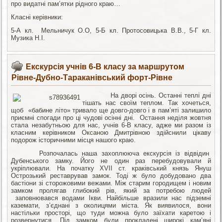
про видатні пам’ятки рідного краю…
Класні керівники:
5-А кл. Мельничук О.О, 5-Б кл. Протосовицька В.В., 5-Г кл.
Музика Н.І.
Екскурсія учнів 6-В класу за маршрутом
Рівне-Дубно-Тараканівський форт-Рівне
На дворі осінь. Останні теплі дні
тішать нас своїм теплом. Так хочеться,
щоб «бабине літо» тривало ще довго-довго і в пам’яті залишило
приємні спогади про ці чудові осінні дні. Остання неділя жовтня
стала незабутньою для нас, учнів 6-В класу, адже ми разом із
класним керівником Оксаною Дмитрівною здійснили цікаву
подорож історичними місця нашого краю.
Розпочалась наша захоплююча екскурсія із відвідин
Дубенського замку. Його не один раз перебудовували й
укріплювали. На початку XVII ст. краківський князь Януш
Острозький реставрував замок. Тоді ж було добудовано два
бастіони зі сторожовими вежами. Між старим городищем і новим
замком пролягав глибокий рів, який за потребою людей
заповнювався водами Ікви. Найбільше вразили нас підземні
каземати, з’єднані з околицями міста. Як виявилося, вони
настільки просторі, що туди можна було заїхати каретою і
розвернутися. Під замком були прокладені широкі кам’яні