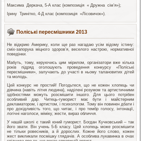
Максима Деркача, 5-А клас (композиція « Дружна сім’я»);
Ірину Тринітко, 4-Д клас (композиція «Лісовичок»).
Поліські пересмішники 2013
Не відкрию Америку, коли ще раз нагадаю усім відому істину:
сміх-запорука міцного здоров’я, веселого настрою, нормативної
поведінки.
Мабуть, тому, керуючись цим мірилом, організатори вже кілька
років підряд оголошують проведення конкурсу «Поліські
пересмішники», залучають до участі в ньому талановитих дітей
та молодь.
Цей конкурс не простий! Погодьтеся, що не кожен хлопець чи
дівчина (навіть літня людина), наділені розумом та артистичними
здібностями можуть розсмішити іншого. Для цього потрібен
особливий дар. Читець-гуморист має бути і майстерним
декламатором, і артистом, і психологом. Тому він повинен дбати і
про дохідливість того, що читає, і про тембр голосу, інтонації,
логічні наголоси, міміку, жести, вираз обличчя.
У нашій школі є такий юний гуморист. Богдан Кучковський – так
його звати. Він учень 5-Б класу. Цей хлопець може розсмішити
не тільки ровесників, а й дорослих. Кожне його слово, кожен
жест викликали посмішку глядачів. А особлива лукавинка в очах
свідчила про те, що росте справжній артист.