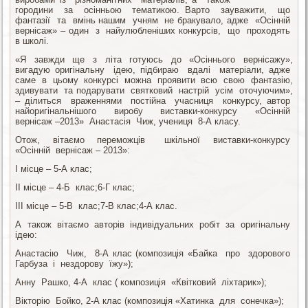
городини за осінньою тематикою. Варто зауважити, що
фантазії та вмінь нашим учням не бракувало, адже «Осінній
вернісаж» – один з найулюбленіших конкурсів, що проходять
в школі.
«Я завжди ще з літа готуюсь до «Осіннього вернісажу»,
вигадую оригінальну ідею, підбираю вдалі матеріали, адже
саме в цьому конкурсі можна проявити всю свою фантазію,
здивувати та подарувати святковий настрій усім оточуючим»,
– ділиться враженнями постійна учасниця конкурсу, автор
найоригінальнішого виробу виставки-конкурсу «Осінній
вернісаж –2013» Анастасія Чиж, учениця 8-А класу.
Отож, вітаємо переможців шкільної виставки-конкурсу
«Осінній вернісаж – 2013»:
І місце – 5-А клас;
ІІ місце – 4-Б клас;6-Г клас;
ІІІ місце – 5-В клас;7-В клас;4-А клас.
А також вітаємо авторів індивідуальних робіт за оригінальну
ідею:
Анастасію Чиж, 8-А клас (композиція «Байка про здорового
Гарбуза і нездорову їжу»);
Анну Рашко, 4-А клас ( композиція «Квітковий ліхтарик»);
Вікторію Бойко, 2-А клас (композиція «Хатинка для сонечка»);