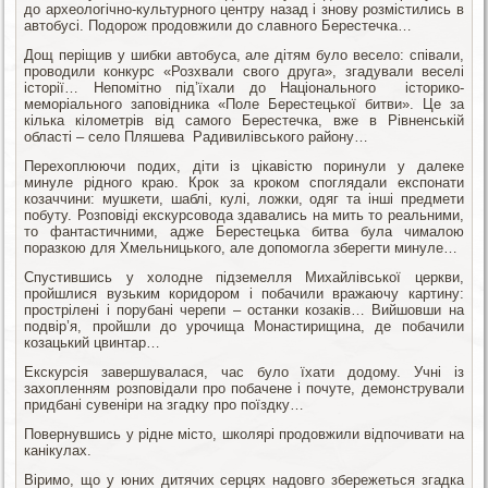
до археологічно-культурного центру назад і знову розмістились в
автобусі. Подорож продовжили до славного Берестечка…
Дощ періщив у шибки автобуса, але дітям було весело: співали,
проводили конкурс «Розхвали свого друга», згадували веселі
історії… Непомітно під’їхали до Національного історико-
меморіального заповідника «Поле Берестецької битви». Це за
кілька кілометрів від самого Берестечка, вже в Рівненській
області – село Пляшева Радивилівського району…
Перехоплюючи подих, діти із цікавістю поринули у далеке
минуле рідного краю. Крок за кроком споглядали експонати
козаччини: мушкети, шаблі, кулі, ложки, одяг та інші предмети
побуту. Розповіді екскурсовода здавались на мить то реальними,
то фантастичними, адже Берестецька битва була чималою
поразкою для Хмельницького, але допомогла зберегти минуле…
Спустившись у холодне підземелля Михайлівської церкви,
пройшлися вузьким коридором і побачили вражаючу картину:
прострілені і порубані черепи – останки козаків… Вийшовши на
подвір’я, пройшли до урочища Монастирищина, де побачили
козацький цвинтар…
Екскурсія завершувалася, час було їхати додому. Учні із
захопленням розповідали про побачене і почуте, демонстрували
придбані сувеніри на згадку про поїздку…
Повернувшись у рідне місто, школярі продовжили відпочивати на
канікулах.
Віримо, що у юних дитячих серцях надовго збережеться згадка