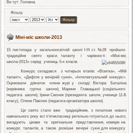
Ви тут:
Головна
Фільтр
Фільтр
Міні-міс школи-2013
15 листопада у загальноосвітній школі І-ІІІ ст. №28 пройшло
традиційне свято краси, таланту і чарівності «Міні-міс
школа-2013» серед учениць 5-х класів.
Конкурс складався з чотирьох етапів: «Візитка», «Мій
талант», «Дефіле у вечірній сукні», «Інтелектуальний конкурс».
Оцінювали дівчаток члени журі у складі: Віктора Баталіна
(керівника гуртка школи), Марини Главацької (соціального
педагога школи), Ірини Смочек (президента школи, учениця 11-Б
класу), Олени Павлюк (педагога-організатора школи).
Це свято стало вже традиційним, з початком нового
навчального року всі п’ятикласниці ретельно готуються до нього,
вигадують цікаве та оригінальне представлення, номери на
конкурс талантів, а також розкішні вечірні сукні для конкурсу