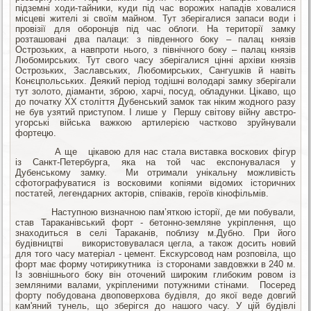
підземні ходи-тайники, куди під час ворожих нападів ховалися
місцеві жителі зі своїм майном. Тут зберігалися запаси води і
провізії для оборонців під час облоги. На території замку
розташовані два палаци: з південного боку – палац князів
Острозьких, а навпроти нього, з північного боку – палац князів
Любомирських. Тут свого часу зберігалися цінні архіви князів
Острозьких, Заславських, Любомирських, Сангушків й навіть
Конєцпольських. Деякий період тодішні володарі замку зберігали
тут золото, діаманти, зброю, харчі, посуд, обладунки. Цікаво, що
до початку XX століття Дубенський замок так ніким жодного разу
не був узятий приступом. І лише у Першу світову війну австро-
угорські війська важкою артилерією частково зруйнували
фортецю.
А ще цікавою для нас стала виставка воскових фігур
із Санкт-Петербурга, яка на той час експонувалася у
Дубенському замку. Ми отримали унікальну можливість
сфотографуватися із восковими копіями відомих історичних
постатей, легендарних акторів, співаків, героїв кінофільмів.
Наступною визначною пам’яткою історії, де ми побували,
став Тараканівський форт - бетонно-земляне укріплення, що
знаходиться в селі Тараканів, поблизу м.Дубно. При його
будівництві використовувалася цегла, а також досить новий
для того часу матеріал - цемент. Екскурсовод нам розповіла, що
форт має форму чотирикутника із сторонами завдовжки в 240 м.
Із зовнішнього боку він оточений широким глибоким ровом із
земляними валами, укріпленими потужними стінами. Посеред
форту побудована двоповерхова будівля, до якої веде довгий
кам'яний тунель, що зберігся до нашого часу. У цій будівлі