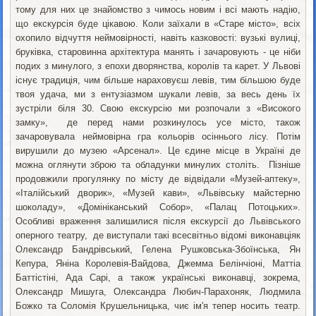
тому для них це знайомство з чимось новим і всі мають надію,
що екскурсія буде цікавою. Коли заїхали в «Старе місто», всіх
охопило відчуття неймовірності, навіть казковості: вузькі вулиці,
бруківка, старовинна архітектура манять і зачаровують - це ніби
подих з минулого, з епохи дворянства, королів та карет. У Львові
існує традиція, чим більше нараховуєш левів, тим більшою буде
твоя удача, ми з ентузіазмом шукали левів, за весь день їх
зустріли біля 30. Свою екскурсію ми розпочали з «Високого
замку», де перед нами розкинулось усе місто, також
зачаровувала неймовірна гра кольорів осіннього лісу. Потім
вирушили до музею «Арсенал». Це єдине місце в Україні де
можна оглянути зброю та обладунки минулих століть. Пізніше
продовжили прогулянку по місту де відвідали «Музей-аптеку»,
«Італійський дворик», «Музей кави», «Львівську майстерню
шоколаду», «Домініканський Собор», «Палац Потоцьких».
Особливі враження залишилися після екскурсії до Львівського
оперного театру, де виступали такі всесвітньо відомі виконавці
як
Олександр Бандрівський, Гелена Рушковська-Збоїнська, Ян
Кепура, Яніна Королевія-Вайдова, Джемма Белінчіоні, Маттіа
Баттістіні, Ада Сарі, а також українські виконавці, зокрема,
Олександр Мишуга, Олександра Любич-Парахоняк, Людмила
Божко та Соломія Крушельницька, чиє ім'я тепер носить театр.