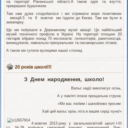
на території Рівненської області.
А також одяг та взуття,
прикрашені бурштином.
Там нам дуже сподобалося і ми отримали море позитивних
емоцій.
5 та 6 жовтня ми їздили до Києва. Там ми були в
аквапарку.
Ще ми побували в Державному музеї авіації. Це найбільший
музей технічного профілю в Україні. На території площею 20
гектарів зібрано понад 70 експонатів: гелікоптерів, ракетоносців,
винищувачів, навчально-тренувальних та пасажирських літаків.
А також ми гуляли вулицями нашої столиці.
20 років школі!!!
З Днем народження, школо!
Вальс надії виколисує осінь,
А у пам'яті плаче прощальна струна:
«Ми вас любим і шанобливо просим:
Хай цей вальс крізь літа в вашім серці луна!»
4 жовтня 2013 року у загальноосвітній школі І-ІІІ
ст. №28 відбувся святковий концерт, приурочений Дню