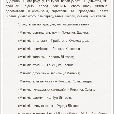
«Дефіле». Цього року у конкурсі взяли участь 12 дівчаток, які
пройшли відбір серед учениць свого класу. Активно
допомагали в організації, підготовці та проведенні свята
члени учнівського самоврядування школи, учениці 9-х класів.
Отож, вітаємо красунь, які отримали звання:
«Міні-міс оригінальність» – Ломанюк Дарина;
«Міні-міс інтелект» – Прибатень Олександра;
«Міні-міс посмішка» – Лепеха Катерина;
«Міні-міс талант» – Коваль Вікторія;
«Міні-міс стиль» – Генсіцька Іванна;
«Міні-міс дружба» – Васильчук Валерія;
«Міні-міс елегантність» – Поліщук Олександра;
«Міні-міс глядацьких симпатій» – Кирилюк Ольга;
«Міні-міс шарм» – Колбун Вікторія;
«Міні-міс вишуканість» – Удодік Вікторія.
А також вітаємо І віце-Міні-міс Школи 2013 – Гук Олену