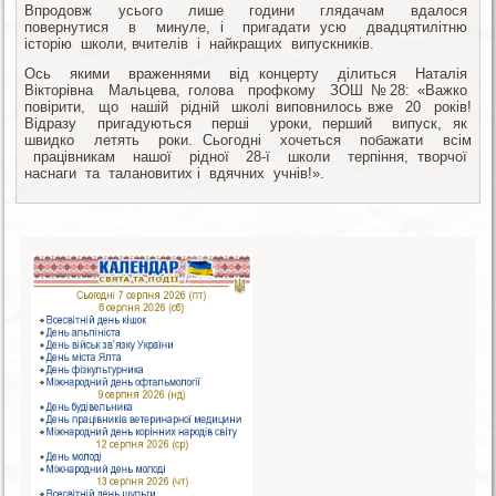
Впродовж усього лише години глядачам вдалося
повернутися в минуле, і пригадати усю двадцятилітню
історію школи, вчителів і найкращих випускників.
Ось якими враженнями від концерту ділиться Наталія
Вікторівна Мальцева, голова профкому ЗОШ №28: «Важко
повірити, що нашій рідній школі виповнилось вже 20 років!
Відразу пригадуються перші уроки, перший випуск, як
швидко летять роки. Сьогодні хочеться побажати всім
працівникам нашої рідної 28-ї школи терпіння, творчої
наснаги та талановитих і вдячних учнів!».