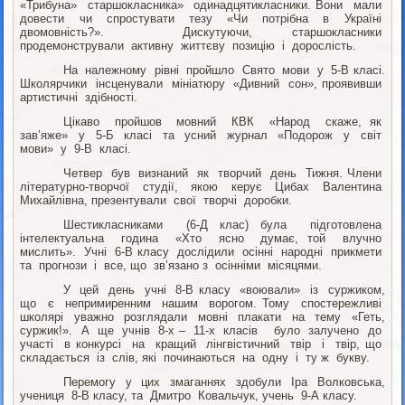
«Трибуна» старшокласника» одинадцятикласники. Вони мали
довести чи спростувати тезу «Чи потрібна в Україні
двомовність?». Дискутуючи, старшокласники
продемонстрували активну життєву позицію і дорослість.
На належному рівні пройшло Свято мови у 5-В класі.
Школярчики інсценували мініатюру «Дивний сон», проявивши
артистичні здібності.
Цікаво пройшов мовний КВК «Народ скаже, як
зав’яже» у 5-Б класі та усний журнал «Подорож у світ
мови» у 9-В класі.
Четвер був визнаний як творчий день Тижня. Члени
літературно-творчої студії, якою керує Цибах Валентина
Михайлівна, презентували свої творчі доробки.
Шестикласниками (6-Д клас) була підготовлена
інтелектуальна година «Хто ясно думає, той влучно
мислить». Учні 6-В класу дослідили осінні народні прикмети
та прогнози і все, що зв’язано з осінніми місяцями.
У цей день учні 8-В класу «воювали» із суржиком,
що є непримиренним нашим ворогом. Тому спостережливі
школярі уважно розглядали мовні плакати на тему «Геть,
суржик!». А ще учнів 8-х – 11-х класів було залучено до
участі в конкурсі на кращий лінгвістичний твір і твір, що
складається із слів, які починаються на одну і ту ж букву.
Перемогу у цих змаганнях здобули Іра Волковська,
учениця 8-В класу, та Дмитро Ковальчук, учень 9-А класу.