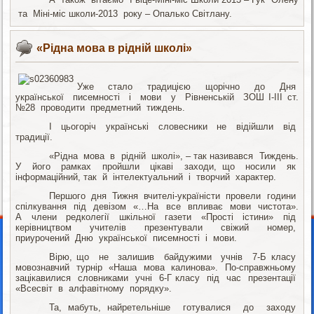
та Міні-міс школи-2013 року – Опалько Світлану.
«Рідна мова в рідній школі»
Уже стало традицією щорічно до Дня
української писемності і мови у Рівненській ЗОШ І-ІІІ ст.
№28 проводити предметний тиждень.
І цьогоріч українські словесники не відійшли від
традиції.
«Рідна мова в рідній школі», – так називався Тиждень.
У його рамках пройшли цікаві заходи, що носили як
інформаційний, так й інтелектуальний і творчий характер.
Першого дня Тижня вчителі-україністи провели години
спілкування під девізом «…На все впливає мови чистота».
А члени редколегії шкільної газети «Прості істини» під
керівництвом учителів презентували свіжий номер,
приурочений Дню української писемності і мови.
Вірю, що не залишив байдужими учнів 7-Б класу
мовознавчий турнір «Наша мова калинова». По-справжньому
зацікавилися словниками учні 6-Г класу під час презентації
«Всесвіт в алфавітному порядку».
Та, мабуть, найретельніше готувалися до заходу