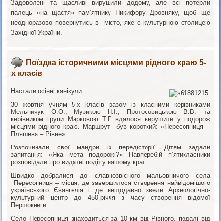
Задоволені та щасливі вирушили додому, але всі потерли
палець «на щастя» пам’ятнику Никифору Дровняку, щоб ще
неодноразово повернутись в місто, яке є культурною столицею
Західної України.
Поїздка історичними місцями рідного краю 5-
х класів
Настали осінні канікули.
30 жовтня учням 5-х класів разом із класними керівниками
Мельничук О.О., Музикою Н.І., Протосовицькою В.В. та
керівником групи Марковою Т.Г. вдалося вирушити у подорож
місцями рідного краю. Маршрут був короткий: «Пересопниця –
Пляшева – Рівне».
Розпочинали свої мандри із передісторії. Дітям задали
запитання: «Яка мета подорожі?» Навперебій п’ятикласники
розповідали про видатні події у нашому краї…
Швидко добралися до славнозвісного мальовничого села
Пересопниця – місця, де завершилося створення найвідомішого
українського Євангелія і де нещодавно звели Археологічно-
культурний центр до 450-річчя з часу створення відомої
Першокниги.
Село Пересопниця знаходиться за 10 км від Рівного, подалі від