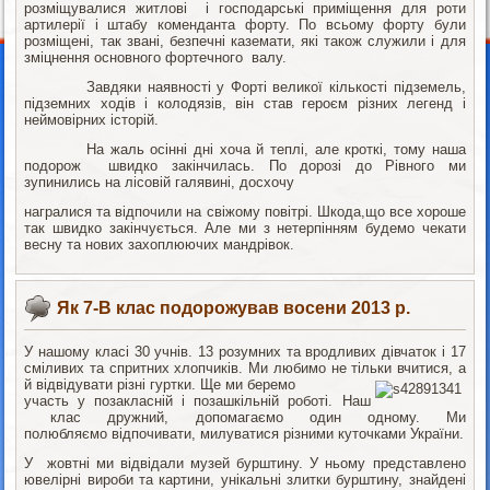
розміщувалися житлові і господарські приміщення для роти
артилерії і штабу коменданта форту. По всьому форту були
розміщені, так звані, безпечні каземати, які також служили і для
зміцнення основного фортечного валу.
Завдяки наявності у Форті великої кількості підземель,
підземних ходів і колодязів, він став героєм різних легенд і
неймовірних історій.
На жаль осінні дні хоча й теплі, але кроткі, тому наша
подорож швидко закінчилась. По дорозі до Рівного ми
зупинились на лісовій галявині, досхочу
награлися та відпочили на свіжому повітрі. Шкода,що все хороше
так швидко закінчується. Але ми з нетерпінням будемо чекати
весну та нових захоплюючих мандрівок.
Як 7-В клас подорожував восени 2013 р.
У нашому класі 30 учнів. 13 розумних та вродливих дівчаток і 17
сміливих та спритних хлопчиків. Ми любимо не тільки вчитися, а
й відвідувати різні гуртки. Ще ми беремо
участь у позакласній і позашкільній роботі. Наш
клас дружний, допомагаємо один одному. Ми
полюбляємо
відпочивати, милуватися різними куточками України.
У
жовтні ми відвідали музей бурштину. У ньому представлено
ювелірні вироби та картини, унікальні злитки бурштину, знайдені