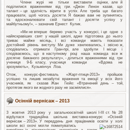
Члени журі не тільки виставили оцінки, але й
поділилися враженнями від гри. «Джон Ленон казав, що
талант – це здатність вірити в успіх. Але треба ще багато
працювати, щоб чогось досягти. Я бажаю вам не зупинятись
та вдосконалювати свій талант і досягти успіху у
майбутньому!», – зазначив Ернест Кулик.
«Ми не вперше беремо участь у конкурсі, і це одне з
найяскравіших свят у нашій школі, адже підготовка до нього
триває майже місяць, і всі команди мають показати
достойний рівень виступу. Ми дуже хвилювались, і звісно ж,
сподівались отримати Гран-прі, але здобули І місце і
сподіваємось, що в наступному році наша команда все ж
досягне бажаного результату», - ділиться враженнями від гри
учениця 9-Б класу, учасниця команди «Вдома не
зрозуміють», Кузьмінчук Ліза.
Отож, конкурс-фестиваль «Жарт-птиця-2013» пройшов
успішно та лишив незабутні враження та емоції у всіх його
учасників, як сказав Жан Гюйо: «Втрачений день – той,
протягом якого ви жодного разу не засміялися».
Осінній вернісаж – 2013
3 жовтня 2013 року у загальноосвітній школі І-ІІІ ст. № 28
відбулася традиційна шкільна виставка-конкурс «Осінній
вернісаж – 2013». У переддень дня працівників освіти у холі
школи всі охочі могли помилуватись
виробами із різноманітних матеріалів, а також