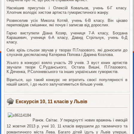
Насмішив присутніх і Олексій Ковальов, учень 6-Г класу.
Хлопчик володіє хистом артиста гумористичного жанру.
Розвеселив усіх Микола Котяй, учень 6-В класу. Він цікаво
переповідав смішинки, які почув і записав від дорослих.
Гарно виступили Діана Козяр, учениця 7-А класу, Богдана
Карашевич, учениця 6-А класу, Давид Стрільчук, учень 6-Д
класу.
Сміх крізь сльози звучав у творах П.Глазового, які доносили до
слухачів десякласниці Катерина Попова і Дарина Козлова.
Усього в конкурсі взяло участь 29 учнів. З вуст юних артистів
звучали твори С.Руданського, Остапа Вишні, П.Глазового,
К.Дяченка, Р.Солоневського та інших українських гумористів.
Віриться, що такий конкурс не втратить своєї популярності в
нашій школі, і до нього залучатиметься більше учнів.
Екскурсія 10, 11 класів у Львів
Ранок. Світає. У передчутті нових вражень і емоцій
12 жовтня 2013 р. учні 10, 11 класів вирушили до таємничого та
романтичного міста Лева. Багато дітей їдуть у Львів уперше,