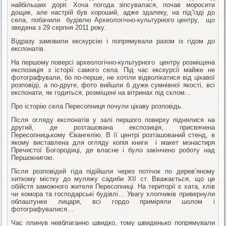
найбільших доріг. Хоча погода зіпсувалася, почав моросити
дощик, але настрій був хороший, адже здалеку, на під’їзді до
села, побачили будівлю Археологічно-культурного центру, що
зведена з 29 серпня 2011 року.
Відразу замовили екскурсію і попрямували разом із гідом до
експонатів.
На першому поверсі археологічно-культурного центру розміщена
експозиція з історії самого села. Під час екскурсії майже не
фотографували, бо по-перше, не хотіли відволікатися від цікавої
розповіді, а по-друге, фото вийшли б дуже сумнівної якості, всі
експонати, як годиться, розміщені на вітринах під склом…
Про історію села Пересопниця почули цікаву розповідь.
Після огляду експонатів у залі першого поверху піднялися на
другий, де розташована експозиція, присвячена
Пересопницькому Євангелію. В її центрі розташований стенд, в
якому виставлена для огляду копія книги і макет монастиря
Пречистої Богородиці, де власне і було закінчено роботу над
Першокнигою.
Після розповідей гіда підійшли через потічок по дерев’яному
хиткому містку до муляжу садиби ХІІ ст. Вважається, що це
обійстя заможного жителя Пересопниці. На території є хата, хлів
чи комора та господарські будівлі… Увагу хлопчиків привернули
облаштунки лицаря, всі гордо приміряли шолом і
фотографувалися…
Час плинув невблаганно швидко, тому швиденько попрямували