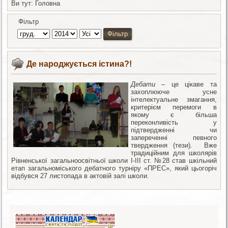
Ви тут:
Головна
Фільтр
Фільтр
Де народжується істина?!
Дебати
– це цікаве та
захоплююче усне
інтелектуальне змагання,
критерієм перемоги в
якому є більша
переконливість у
підтвердженні чи
запереченні певного
твердження (тези). Вже
традиційним для школярів
Рівненської загальноосвітньої школи І-ІІІ ст. №28 став шкільний
етап загальноміського дебатного турніру «ПРЕС», який цьогоріч
відбувся 27 листопада в актовій залі школи.