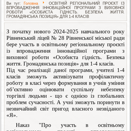
Ви тут:
Головна
ОСВІТНІЙ РЕГІОНАЛЬНИЙ ПРОЄКТ ІЗ
ВПРОВАДЖЕННЯ ІННОВАЦІЙНОЇ ПРОГРАМИ З ВИХОВНОЇ
РОБОТИ «ОСОБИСТА ГІДНІСТЬ. БЕЗПЕКА ЖИТТЯ.
ГРОМАДЯНСЬКА ПОЗИЦІЯ» ДЛЯ 1-4 КЛАСІВ
З початку нового 2024-2025 навчального року
Рівненський ліцей № 28 Рівненської міської ради
бере участь в освітньому регіональному проєкті
із впровадження інноваційної програми з
виховної роботи «Особиста гідність. Безпека
життя. Громадянська позиція» для 1-4 класів.
Під час реалізації даної програми, учителі 1-4
класів зможуть активізувати профілактичну
роботу в класі через формування в учнів уміння
об’єктивно оцінювати суспільну небезпеку
торгівлі людьми - що є однією із глобальних
проблем сучасності. А учні зможуть поринути в
незвичайний світ пригод власного незвіданого
«Я».
Наказ "Про участь в освітньому