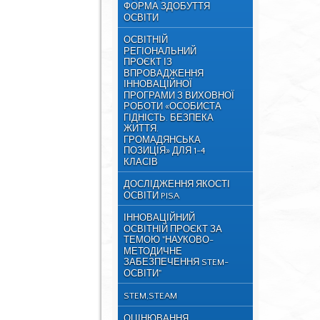
ФОРМА ЗДОБУТТЯ
ОСВІТИ
ОСВІТНІЙ
РЕГІОНАЛЬНИЙ
ПРОЄКТ ІЗ
ВПРОВАДЖЕННЯ
ІННОВАЦІЙНОЇ
ПРОГРАМИ З ВИХОВНОЇ
РОБОТИ «ОСОБИСТА
ГІДНІСТЬ. БЕЗПЕКА
ЖИТТЯ.
ГРОМАДЯНСЬКА
ПОЗИЦІЯ» ДЛЯ 1-4
КЛАСІВ
ДОСЛІДЖЕННЯ ЯКОСТІ
ОСВІТИ PISA
ІННОВАЦІЙНИЙ
ОСВІТНІЙ ПРОЄКТ ЗА
ТЕМОЮ "НАУКОВО-
МЕТОДИЧНЕ
ЗАБЕЗПЕЧЕННЯ STEM-
ОСВІТИ"
STEM,STEAM
ОЦІНЮВАННЯ