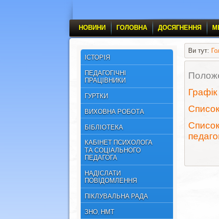
НОВИНИ
ГОЛОВНА
ДОСЯГНЕННЯ
М
Ви тут:
Го
ІСТОРІЯ
ПЕДАГОГІЧНІ
Положе
ПРАЦІВНИКИ
Графік
ГУРТКИ
Список
ВИХОВНА РОБОТА
Список
БІБЛІОТЕКА
педаго
КАБІНЕТ ПСИХОЛОГА
ТА СОЦІАЛЬНОГО
ПЕДАГОГА
НАДІСЛАТИ
ПОВІДОМЛЕННЯ
ПІКЛУВАЛЬНА РАДА
ЗНО, НМТ